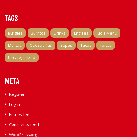
TAGS
Burgers
Burritos
Drinks
Entrees
Kid's Menu
Mulitas
Quesadillas
Sopes
Tacos
Tortas
Uncategorized
META
Register
Log in
Entries feed
Comments feed
WordPress.org