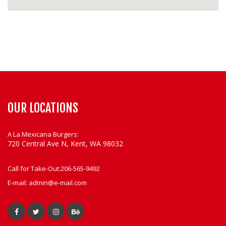
OUR LOCATIONS
A La Mexicana Burgers:
720 Central Ave N, Kent, WA 98032
Call for Take-Out:
206-565-9492
E-mail:
admin@e-mail.com