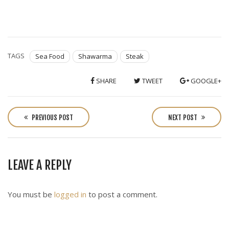
TAGS
Sea Food
Shawarma
Steak
SHARE
TWEET
GOOGLE+
P
o
PREVIOUS POST
NEXT POST
s
t
n
LEAVE A REPLY
a
v
i
You must be
logged in
to post a comment.
g
a