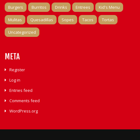
Burgers
Burritos
Drinks
Entrees
Kid's Menu
Mulitas
Quesadillas
Sopes
Tacos
Tortas
Uncategorized
META
Register
Log in
Entries feed
Comments feed
WordPress.org