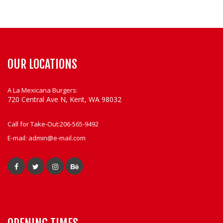
t
i
o
n
OUR LOCATIONS
A La Mexicana Burgers:
720 Central Ave N, Kent, WA 98032
Call for Take-Out:
206-565-9492
E-mail:
admin@e-mail.com