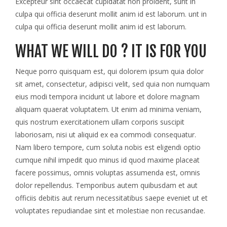
Excepteur sint occaecat cupidatat non proident, sunt in
culpa qui officia deserunt mollit anim id est laborum. unt in
culpa qui officia deserunt mollit anim id est laborum.
WHAT WE WILL DO ? IT IS FOR YOU
Neque porro quisquam est, qui dolorem ipsum quia dolor
sit amet, consectetur, adipisci velit, sed quia non numquam
eius modi tempora incidunt ut labore et dolore magnam
aliquam quaerat voluptatem. Ut enim ad minima veniam,
quis nostrum exercitationem ullam corporis suscipit
laboriosam, nisi ut aliquid ex ea commodi consequatur.
Nam libero tempore, cum soluta nobis est eligendi optio
cumque nihil impedit quo minus id quod maxime placeat
facere possimus, omnis voluptas assumenda est, omnis
dolor repellendus. Temporibus autem quibusdam et aut
officiis debitis aut rerum necessitatibus saepe eveniet ut et
voluptates repudiandae sint et molestiae non recusandae.